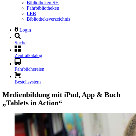
Bibliotheken SH
Fahrbibliotheken
LEB
Bibliotheksverzeichnis
Login
Suche
Zentralkatalog
Fahrbüchereien
Bestellsystem
Medienbildung mit iPad, App & Buch
„Tablets in Action“