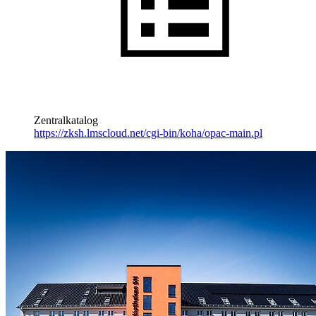
Zentralkatalog
https://zksh.lmscloud.net/cgi-bin/koha/opac-main.pl