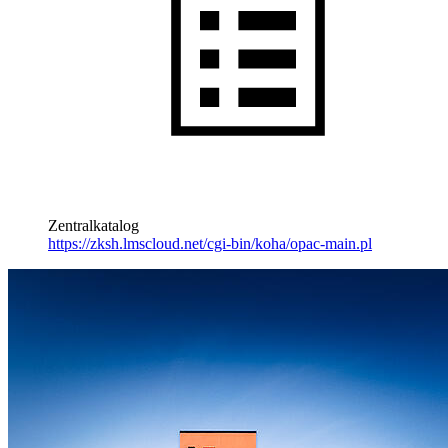
Zentralkatalog
https://zksh.lmscloud.net/cgi-bin/koha/opac-main.pl