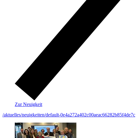
Zur Neuigkeit
/aktuelles/neuigkeiten/default-0e4a272a402c00aeac66282b85f4de7c