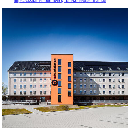
https://zksh.lmscloud.net/cgi-bin/koha/opac-main.pl