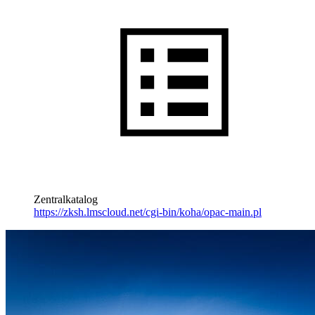
Zentralkatalog
https://zksh.lmscloud.net/cgi-bin/koha/opac-main.pl