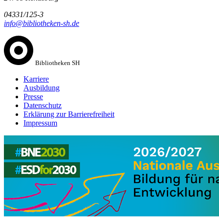
04331/125-3
info@bibliotheken-sh.de
Bibliotheken SH
Karriere
Ausbildung
Presse
Datenschutz
Erklärung zur Barrierefreiheit
Impressum