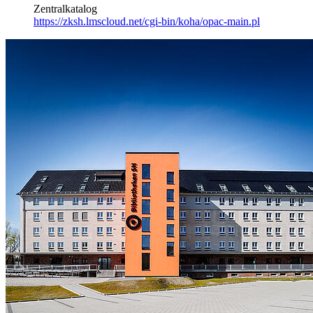
Zentralkatalog
https://zksh.lmscloud.net/cgi-bin/koha/opac-main.pl