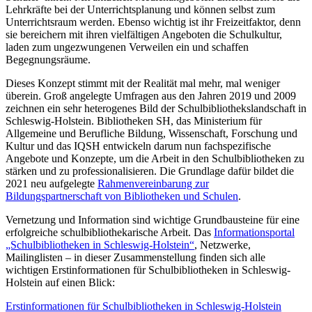
Lehrkräfte bei der Unterrichtsplanung und können selbst zum
Unterrichtsraum werden. Ebenso wichtig ist ihr Freizeitfaktor, denn
sie bereichern mit ihren vielfältigen Angeboten die Schulkultur,
laden zum ungezwungenen Verweilen ein und schaffen
Begegnungsräume.
Dieses Konzept stimmt mit der Realität mal mehr, mal weniger
überein. Groß angelegte Umfragen aus den Jahren 2019 und 2009
zeichnen ein sehr heterogenes Bild der Schulbibliothekslandschaft in
Schleswig-Holstein. Bibliotheken SH, das Ministerium für
Allgemeine und Berufliche Bildung, Wissenschaft, Forschung und
Kultur und das IQSH entwickeln darum nun fachspezifische
Angebote und Konzepte, um die Arbeit in den Schulbibliotheken zu
stärken und zu professionalisieren. Die Grundlage dafür bildet die
2021 neu aufgelegte
Rahmenvereinbarung zur
Bildungspartnerschaft von Bibliotheken und Schulen
.
Vernetzung und Information sind wichtige Grundbausteine für eine
erfolgreiche schulbibliothekarische Arbeit. Das
Informationsportal
„Schulbibliotheken in Schleswig-Holstein“
, Netzwerke,
Mailinglisten – in dieser Zusammenstellung finden sich alle
wichtigen Erstinformationen für Schulbibliotheken in Schleswig-
Holstein auf einen Blick:
Erstinformationen für Schulbibliotheken in Schleswig-Holstein