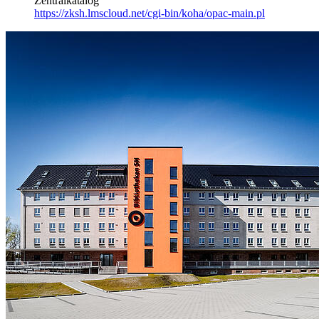
Zentralkatalog
https://zksh.lmscloud.net/cgi-bin/koha/opac-main.pl