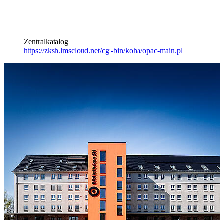
Zentralkatalog
https://zksh.lmscloud.net/cgi-bin/koha/opac-main.pl