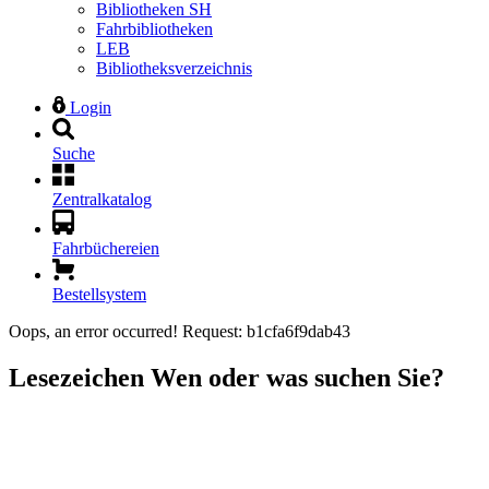
Bibliotheken SH
Fahrbibliotheken
LEB
Bibliotheksverzeichnis
Login
Suche
Zentralkatalog
Fahrbüchereien
Bestellsystem
Oops, an error occurred! Request: b1cfa6f9dab43
Lesezeichen
Wen oder was suchen Sie?