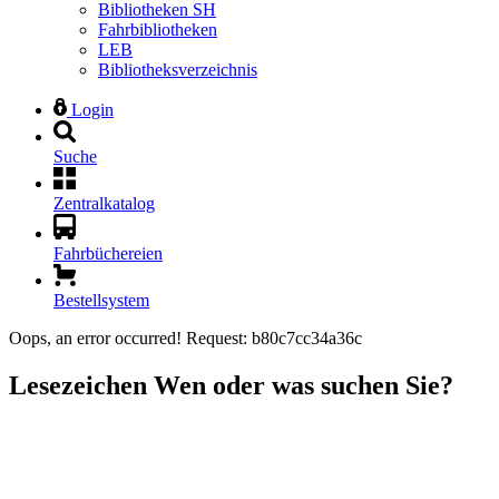
Bibliotheken SH
Fahrbibliotheken
LEB
Bibliotheksverzeichnis
Login
Suche
Zentralkatalog
Fahrbüchereien
Bestellsystem
Oops, an error occurred! Request: b80c7cc34a36c
Lesezeichen
Wen oder was suchen Sie?