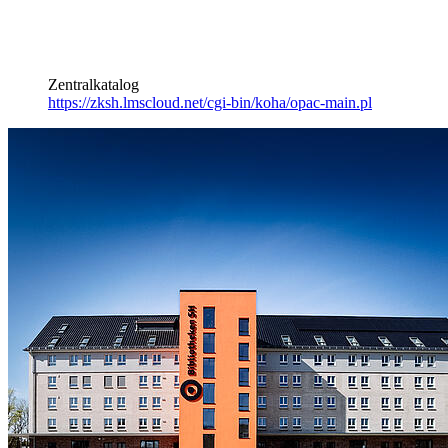
Zentralkatalog
https://zksh.lmscloud.net/cgi-bin/koha/opac-main.pl