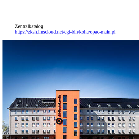
Zentralkatalog
https://zksh.lmscloud.net/cgi-bin/koha/opac-main.pl