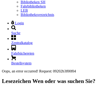
Bibliotheken SH
Fahrbibliotheken
LEB
Bibliotheksverzeichnis
Login
Suche
Zentralkatalog
Fahrbüchereien
Bestellsystem
Oops, an error occurred! Request: 09202b3f00f04
Lesezeichen
Wen oder was suchen Sie?