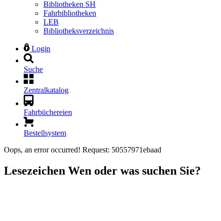
Bibliotheken SH
Fahrbibliotheken
LEB
Bibliotheksverzeichnis
Login
Suche
Zentralkatalog
Fahrbüchereien
Bestellsystem
Oops, an error occurred! Request: 50557971ebaad
Lesezeichen
Wen oder was suchen Sie?