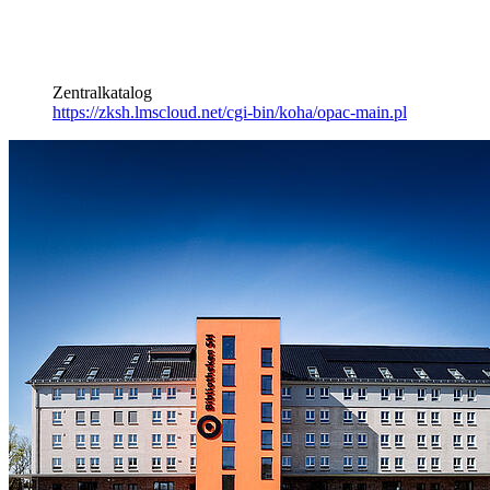
Zentralkatalog
https://zksh.lmscloud.net/cgi-bin/koha/opac-main.pl