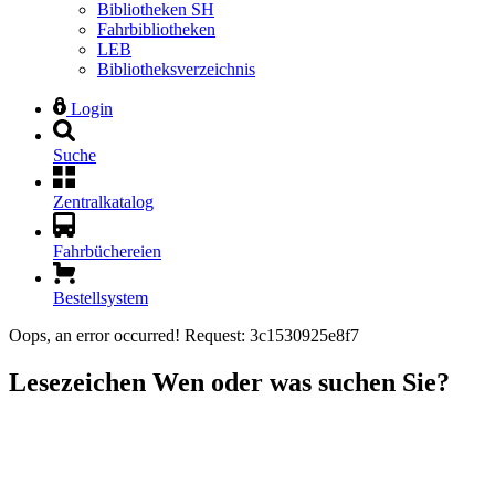
Bibliotheken SH
Fahrbibliotheken
LEB
Bibliotheksverzeichnis
Login
Suche
Zentralkatalog
Fahrbüchereien
Bestellsystem
Oops, an error occurred! Request: 3c1530925e8f7
Lesezeichen
Wen oder was suchen Sie?