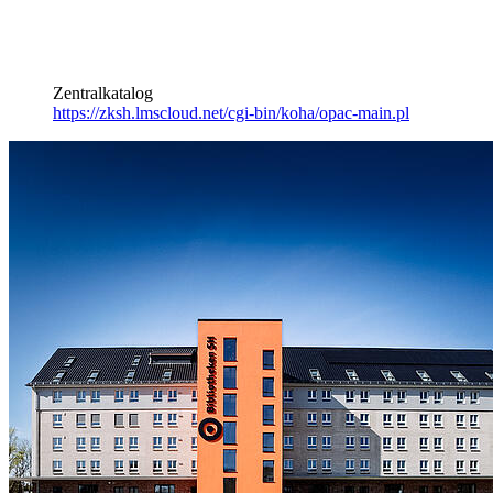
Zentralkatalog
https://zksh.lmscloud.net/cgi-bin/koha/opac-main.pl