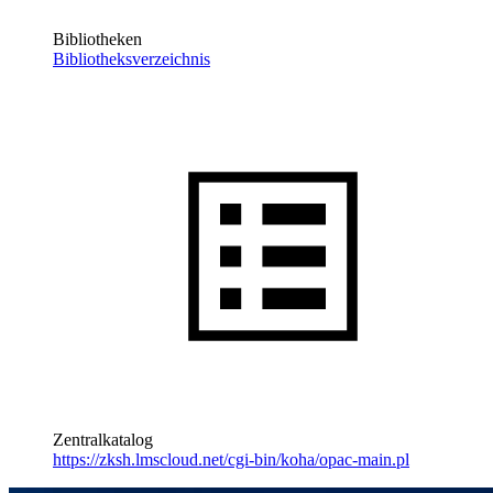
Bibliotheken
Bibliotheksverzeichnis
Zentralkatalog
https://zksh.lmscloud.net/cgi-bin/koha/opac-main.pl