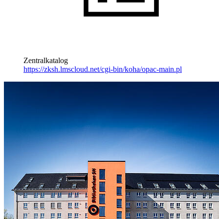
Zentralkatalog
https://zksh.lmscloud.net/cgi-bin/koha/opac-main.pl