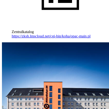
Zentralkatalog
https://zksh.lmscloud.net/cgi-bin/koha/opac-main.pl