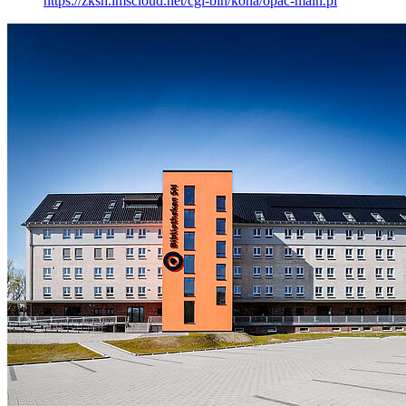
https://zksh.lmscloud.net/cgi-bin/koha/opac-main.pl