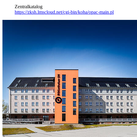
Zentralkatalog
https://zksh.lmscloud.net/cgi-bin/koha/opac-main.pl