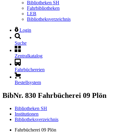
Bibliotheken SH
Fahrbibliotheken
LEB
Bibliotheksverzeichnis
Login
Suche
Zentralkatalog
Fahrbüchereien
Bestellsystem
BibNr. 830
Fahrbücherei 09 Plön
Bibliotheken SH
Institutionen
Bibliotheksverzeichnis
Fahrbücherei 09 Plön