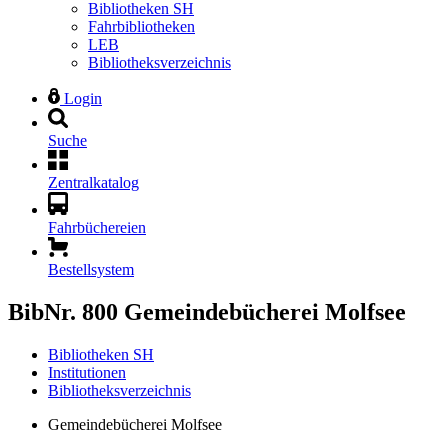
Bibliotheken SH
Fahrbibliotheken
LEB
Bibliotheksverzeichnis
Login
Suche
Zentralkatalog
Fahrbüchereien
Bestellsystem
BibNr. 800
Gemeindebücherei Molfsee
Bibliotheken SH
Institutionen
Bibliotheksverzeichnis
Gemeindebücherei Molfsee