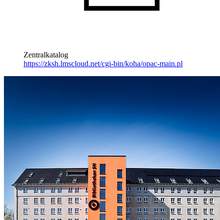
Zentralkatalog
https://zksh.lmscloud.net/cgi-bin/koha/opac-main.pl