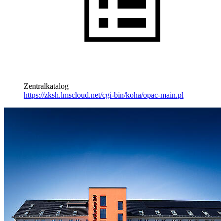
Zentralkatalog
https://zksh.lmscloud.net/cgi-bin/koha/opac-main.pl