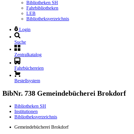
Bibliotheken SH
Fahrbibliotheken
LEB
Bibliotheksverzeichnis
Login
Suche
Zentralkatalog
Fahrbüchereien
Bestellsystem
BibNr. 738
Gemeindebücherei Brokdorf
Bibliotheken SH
Institutionen
Bibliotheksverzeichnis
Gemeindebücherei Brokdorf