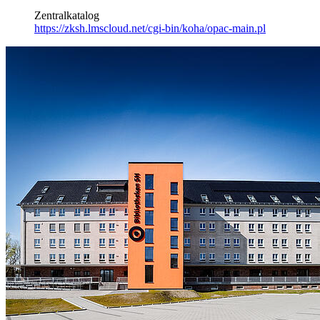
Zentralkatalog
https://zksh.lmscloud.net/cgi-bin/koha/opac-main.pl