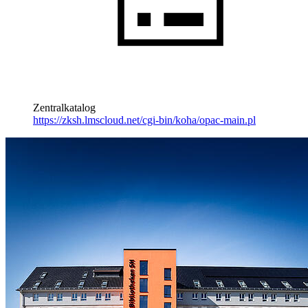
Zentralkatalog
https://zksh.lmscloud.net/cgi-bin/koha/opac-main.pl