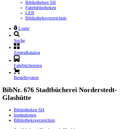
Bibliotheken SH
Fahrbibliotheken
LEB
Bibliotheksverzeichnis
Login
Suche
Zentralkatalog
Fahrbüchereien
Bestellsystem
BibNr. 676
Stadtbücherei Norderstedt-
Glashütte
Bibliotheken SH
Institutionen
Bibliotheksverzeichnis