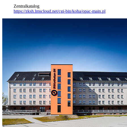
Zentralkatalog
https://zksh.lmscloud.net/cgi-bin/koha/opac-main.pl