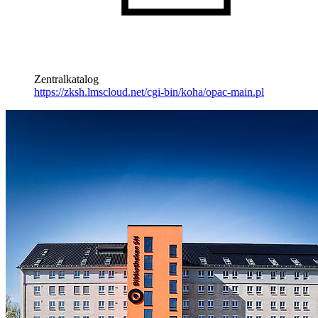
Zentralkatalog
https://zksh.lmscloud.net/cgi-bin/koha/opac-main.pl