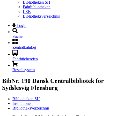
Bibliotheken SH
Fahrbibliotheken
LEB
Bibliotheksverzeichnis
Login
Suche
Zentralkatalog
Fahrbüchereien
Bestellsystem
BibNr. 190
Dansk Centralbibliotek for
Sydslesvig Flensburg
Bibliotheken SH
Institutionen
Bibliotheksverzeichnis