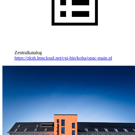
Zentralkatalog
https://zksh.lmscloud.net/cgi-bin/koha/opac-main.pl