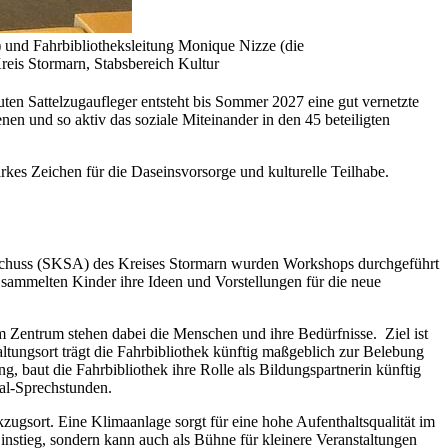
 und Fahrbibliotheksleitung Monique Nizze (die
Kreis Stormarn, Stabsbereich Kultur
en Sattelzugaufleger entsteht bis Sommer 2027 eine gut vernetzte
enen und so aktiv das soziale Miteinander in den 45 beteiligten
rkes Zeichen für die Daseinsvorsorge und kulturelle Teilhabe.
sschuss (SKSA) des Kreises Stormarn wurden Workshops durchgeführt
 sammelten Kinder ihre Ideen und Vorstellungen für die neue
Im Zentrum stehen dabei die Menschen und ihre Bedürfnisse. Ziel ist
tungsort trägt die Fahrbibliothek künftig maßgeblich zur Belebung
, baut die Fahrbibliothek ihre Rolle als Bildungspartnerin künftig
al-Sprechstunden.
zugsort. Eine Klimaanlage sorgt für eine hohe Aufenthaltsqualität im
instieg, sondern kann auch als Bühne für kleinere Veranstaltungen