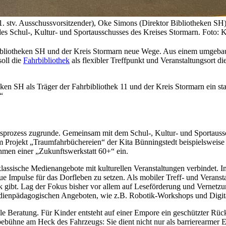
 stv. Ausschussvorsitzender), Oke Simons (Direktor Bibliotheken SH)
des Schul-, Kultur- und Sportausschusses des Kreises Stormarn. Foto: 
Bibliotheken SH und der Kreis Stormarn neue Wege. Aus einem umgebaut
soll die
Fahrbibliothek
als flexibler Treffpunkt und Veranstaltungsort di
en SH als Träger der Fahrbibliothek 11 und der Kreis Stormarn ein sta
“
ungsprozess zugrunde. Gemeinsam mit dem Schul-, Kultur- und Sportau
m Projekt „Traumfahrbüchereien“ der Kita Bünningstedt beispielsweise
hmen einer „Zukunftswerkstatt 60+“ ein.
klassische Medienangebote mit kulturellen Veranstaltungen verbindet. 
Impulse für das Dorfleben zu setzen. Als mobiler Treff- und Veranstal
 gibt. Lag der Fokus bisher vor allem auf Leseförderung und Vernetzung
medienpädagogischen Angeboten, wie z.B. Robotik-Workshops und Digit
e Beratung. Für Kinder entsteht auf einer Empore ein geschützter Rück
ebühne am Heck des Fahrzeugs: Sie dient nicht nur als barrierearmer E