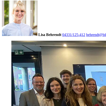
Lisa Behrendt
04331/125-412
behrendt@bib