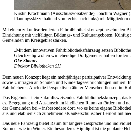
Kirstin Krochmann (Ausschussvorsitzende), Joachim Wagner (1.
Planungsskizze haltend von rechts nach links) mit Mitgliedern 
Mit einem zukunftsorientierten Fahrbibliothekskonzept beschreiten 
Einrichtung mit vielfältigen Bildungs- und Kulturangeboten. Künftig 
Gemeinden im Kreisgebiet stärken.
„Mit dem innovativen Fahrbibliotheksfahrzeug setzen Bibliothek
Gleichzeitig wollen wir lebendige Dorfgemeinschaften fördern.
Oke Simons
Direktor Bibliotheken SH
Dem neuen Konzept liegt ein mehrjähriger partizipativer Entwickl
sowie Umfragen an Schulen und Kindertageseinrichtungen initiiert. I
Fahrbücherei. Auch die Perspektiven älterer Menschen flossen im Ra
Das Ergebnis ist ein zukunftsweisendes Fahrbibliothekskonzept, das 
es, Begegnung und Austausch im ländlichen Raum zu fördern und neue 
der Gemeinden bei – insbesondere dort, wo es keine eigene Bibliothek
aus und etabliert sich zunehmend als außerschulischer Lernort mit 
Das neue Fahrzeug bietet Raum für längere Gespräche und individuell
Sommer wie im Winter. Ein besonderes Highlight ist die geplante Heb