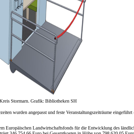
 Kreis Stormarn. Grafik: Bibliotheken SH
ltezeiten wurden angepasst und feste Veranstaltungszeiträume eingeführ
 dem Europäischen Landwirtschaftsfonds für die Entwicklung des länd
trägt 346.754,66 Euro bei Gesamtkosten in Höhe von 798.620,05 Euro