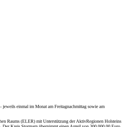
t – jeweils einmal im Monat am Freitagnachmittag sowie am
lichen Raums (ELER) mit Unterstützung der AktivRegionen Holsteins
. Der Kreis Stormarn übernimmt einen Anteil von 300.000,00 Euro.