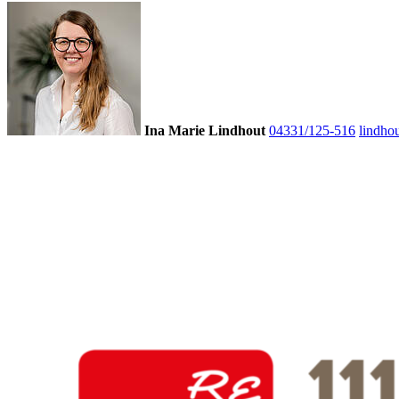
Ina Marie Lindhout
04331/125-516
lindho