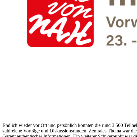
Endlich wieder vor Ort und persönlich konnten die rund 3.500 Teiln
zahlreiche Vorträge und Diskussionsrunden. Zentrales Thema war die R
Garant authentischer Informationen. Ein weiterer Schwerpunkt war d