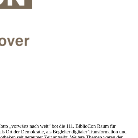
otto „vorwärts nach weit“ bot die 111. BiblioCon Raum für
s Ort der Demokratie, als Begleiter digitaler Transformation und
otheken seit geraumer Zeit antreibt. Weitere Themen waren der