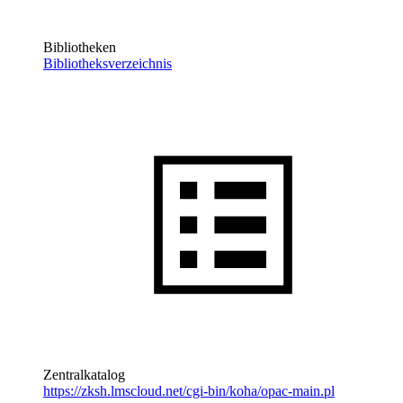
Bibliotheken
Bibliotheksverzeichnis
Zentralkatalog
https://zksh.lmscloud.net/cgi-bin/koha/opac-main.pl