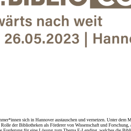
ehmer*innen sich in Hannover austauschen und vernetzen. Unter dem M
olle der Bibliotheken als Förderer von Wissenschaft und Forschung, al
ie Forderung für eine Lösung zum Thema E-Lending, welches die Bibli