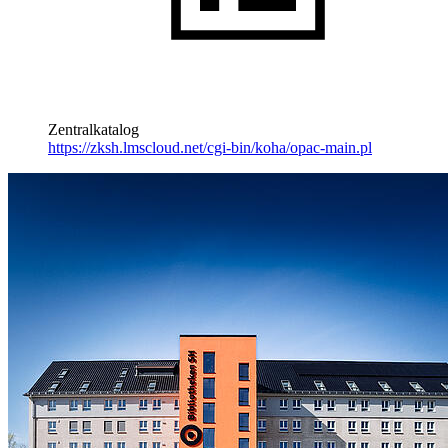
Zentralkatalog
https://zksh.lmscloud.net/cgi-bin/koha/opac-main.pl