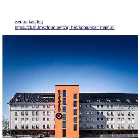
Zentralkatalog
https://zksh.lmscloud.net/cgi-bin/koha/opac-main.pl