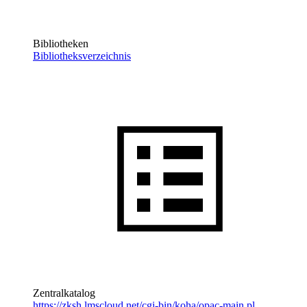
Bibliotheken
Bibliotheksverzeichnis
Zentralkatalog
https://zksh.lmscloud.net/cgi-bin/koha/opac-main.pl