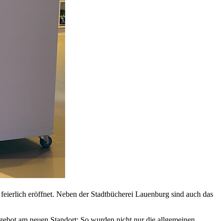
ierlich eröffnet. Neben der Stadtbücherei Lauenburg sind auch das
ngebot am neuen Standort: So wurden nicht nur die allgemeinen