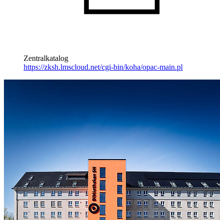
Zentralkatalog
https://zksh.lmscloud.net/cgi-bin/koha/opac-main.pl