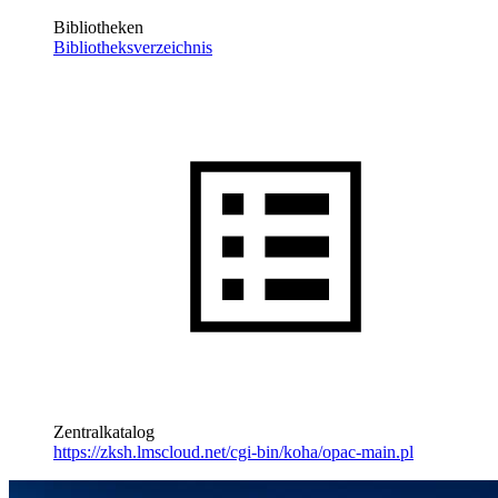
Bibliotheken
Bibliotheksverzeichnis
Zentralkatalog
https://zksh.lmscloud.net/cgi-bin/koha/opac-main.pl