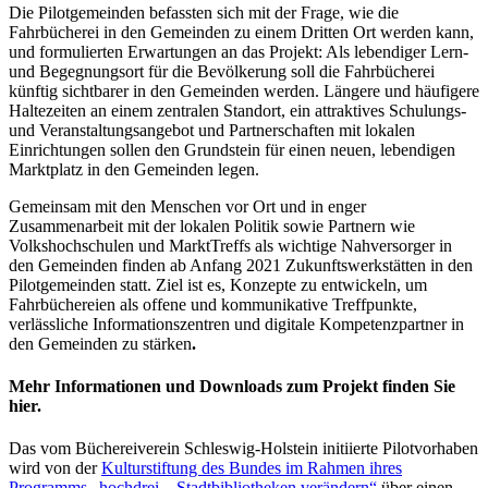
Die Pilotgemeinden befassten sich mit der Frage, wie die
Fahrbücherei in den Gemeinden zu einem Dritten Ort werden kann,
und formulierten Erwartungen an das Projekt: Als lebendiger Lern-
und Begegnungsort für die Bevölkerung soll die Fahrbücherei
künftig sichtbarer in den Gemeinden werden. Längere und häufigere
Haltezeiten an einem zentralen Standort, ein attraktives Schulungs-
und Veranstaltungsangebot und Partnerschaften mit lokalen
Einrichtungen sollen den Grundstein für einen neuen, lebendigen
Marktplatz in den Gemeinden legen.
Gemeinsam mit den Menschen vor Ort und in enger
Zusammenarbeit mit der lokalen Politik sowie Partnern wie
Volkshochschulen und MarktTreffs als wichtige Nahversorger in
den Gemeinden finden ab Anfang 2021 Zukunftswerkstätten in den
Pilotgemeinden statt. Ziel ist es, Konzepte zu entwickeln, um
Fahrbüchereien als offene und kommunikative Treffpunkte,
verlässliche Informationszentren und digitale Kompetenzpartner in
den Gemeinden zu stärken
.
Mehr Informationen und Downloads zum Projekt finden Sie
hier.
Das vom Büchereiverein Schleswig-Holstein initiierte Pilotvorhaben
wird von der
Kulturstiftung des Bundes im Rahmen ihres
Programms „hochdrei – Stadtbibliotheken verändern“
über einen