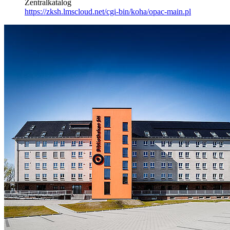
Zentralkatalog
https://zksh.lmscloud.net/cgi-bin/koha/opac-main.pl