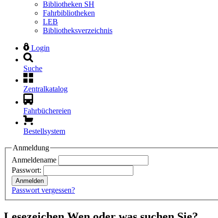
Bibliotheken SH
Fahrbibliotheken
LEB
Bibliotheksverzeichnis
Login
Suche
Zentralkatalog
Fahrbüchereien
Bestellsystem
Anmeldung
Anmeldename
Passwort:
Anmelden
Passwort vergessen?
Lesezeichen
Wen oder was suchen Sie?