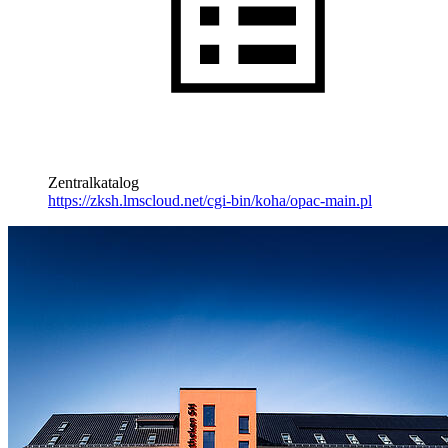
Zentralkatalog
https://zksh.lmscloud.net/cgi-bin/koha/opac-main.pl