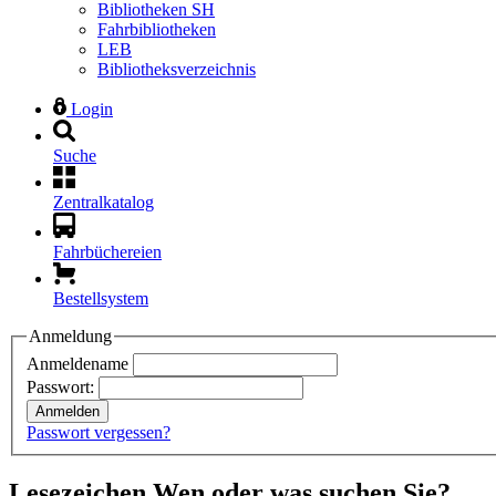
Bibliotheken SH
Fahrbibliotheken
LEB
Bibliotheksverzeichnis
Login
Suche
Zentralkatalog
Fahrbüchereien
Bestellsystem
Anmeldung
Anmeldename
Passwort:
Anmelden
Passwort vergessen?
Lesezeichen
Wen oder was suchen Sie?