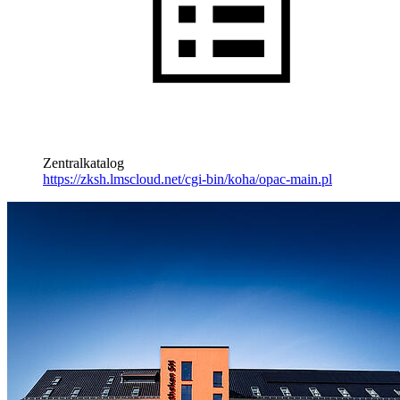
Zentralkatalog
https://zksh.lmscloud.net/cgi-bin/koha/opac-main.pl