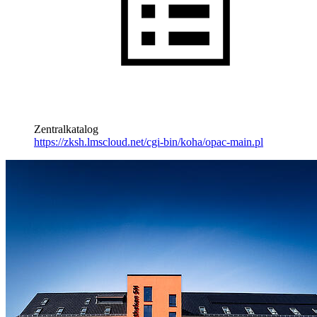
Zentralkatalog
https://zksh.lmscloud.net/cgi-bin/koha/opac-main.pl