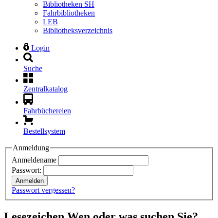
Bibliotheken SH
Fahrbibliotheken
LEB
Bibliotheksverzeichnis
Login
Suche
Zentralkatalog
Fahrbüchereien
Bestellsystem
Anmeldung
Anmeldename
Passwort:
Anmelden
Passwort vergessen?
Lesezeichen
Wen oder was suchen Sie?